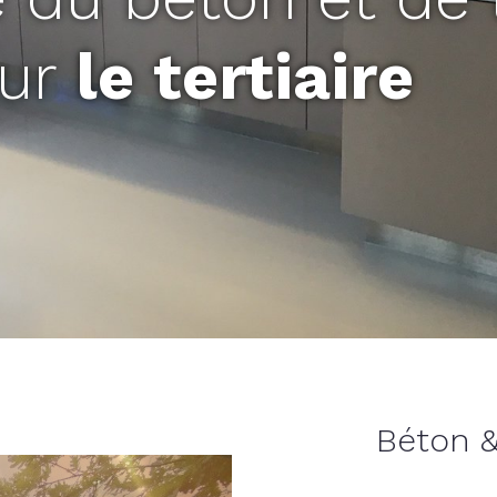
ur
le tertiaire
Béton &