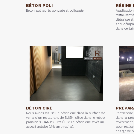
BÉTON POLI
RÉSINE
Béton poli après ponçage et polissage
Application
restaurant 
dégraissé e
anti-dérapan
dans certain
BÉTON CIRÉ
PRÉPAR
Nous avons réalisé un béton ciré dans la surface de
L’entreprise
vente d’un restaurant de SUSHI situé dans le métro
dans la pré
parisien “CHAMPS ELYSÉES”. Le béton ciré revêt un
revêtement
aspect ardoise (gris anthracite).
pour réalis
charge de 