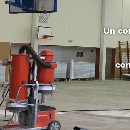
Un con
con