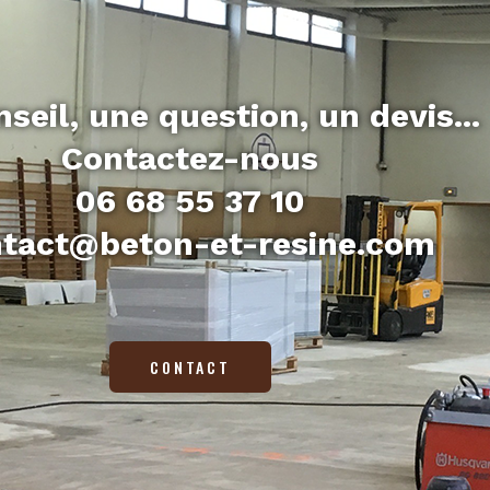
seil, une question, un devis...
Contactez-nous
06 68 55 37 10
tact@beton-et-resine.com
CONTACT