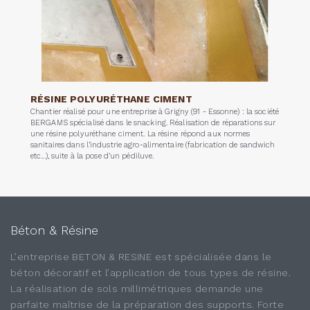
RÉSINE POLYURÉTHANE CIMENT
Chantier réalisé pour une entreprise à Grigny (91 - Essonne) : la société
BERGAMS spécialisé dans le snacking. Réalisation de réparations sur
une résine polyuréthane ciment. La résine répond aux normes
sanitaires dans l’industrie agro-alimentaire (fabrication de sandwich
etc...), suite à la pose d’un pédiluve.
Béton & Résine
L’entreprise BETON & RESINE est spécialisée dans le
béton décoratif et l’application de tous types de résine.
La réalisation de sols millimétriques demande une
parfaite maîtrise de la préparation des supports. Forte