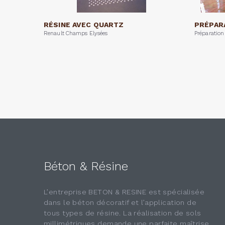
RÉSINE AVEC QUARTZ
PRÉPAR
Renault Champs Elysées
Préparation
Béton & Résine
L’entreprise BETON & RESINE est spécialisée
dans le béton décoratif et l’application de
tous types de résine. La réalisation de sols
millimétriques demande une parfaite maîtrise