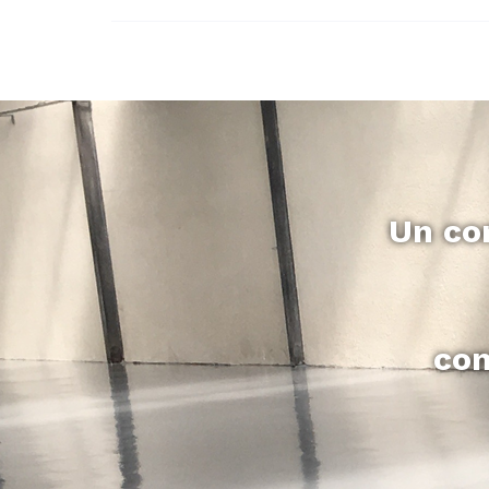
Un con
con