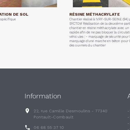
ATION DE SOL
RÉSINE MÉTHACRYLATE
 spécifique
Chantier réalisé à IVRY-SUR-SEINE (94) 
SYCTOM Réalisation de la deuxième part
chantier en résine méthacrylate avec un
rapide afin de ne pas bloquer la circulat
véhicules : - marquage de sécurité pour l
marquage d’une marche en béton pour la
des ouvriers du chantier
Information
22, rue Camille Desmoulins - 77340
-
Pontault-Combault
-
-
06 68 55 37 10
-