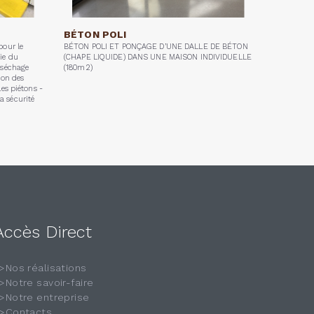
BÉTON POLI
pour le
BÉTON POLI ET PONÇAGE D’UNE DALLE DE BÉTON
ie du
(CHAPE LIQUIDE) DANS UNE MAISON INDIVIDUELLE
 séchage
(180m2)
ion des
es piétons -
 sécurité
Accès Direct
>Nos réalisations
>Notre savoir-faire
>Notre entreprise
>Contacts