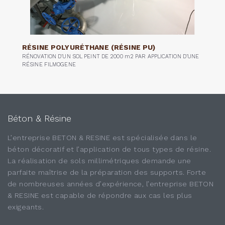
RÉSINE POLYURÉTHANE (RÉSINE PU)
RÉNOVATION D’UN SOL PEINT DE 2000 m2 PAR APPLICATION D’UNE
RÉSINE FILMOGENE
Béton & Résine
L’entreprise BETON & RESINE est spécialisée dans le
béton décoratif et l’application de tous types de résine.
La réalisation de sols millimétriques demande une
parfaite maîtrise de la préparation des supports. Forte
de nombreuses années d’expérience, l’entreprise BETON
& RESINE est capable de répondre aux cas les plus
exigeants.