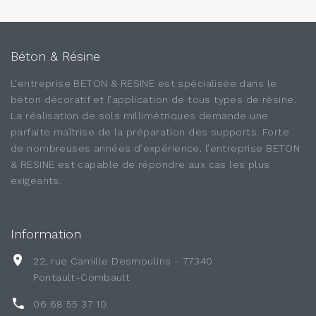
Béton & Résine
L’entreprise BETON & RESINE est spécialisée dans le
béton décoratif et l’application de tous types de résine.
La réalisation de sols millimétriques demande une
parfaite maîtrise de la préparation des supports. Forte
de nombreuses années d’expérience, l’entreprise BETON
& RESINE est capable de répondre aux cas les plus
exigeants.
Information
22, rue Camille Desmoulins - 77340
Pontault-Combault
06 68 55 37 10